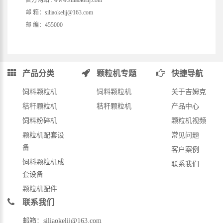
官方网站 : www.siliaokelij.com
邮 箱：siliaokelij@163.com
邮 编：455000
产品分类
颗粒机专题
快捷导航
饲料颗粒机
饲料颗粒机
关于吉姆克
秸秆颗粒机
秸秆颗粒机
产品中心
饲料粉碎机
颗粒机视频
颗粒机配套设
常见问题
备
客户案例
饲料颗粒机成
联系我们
套设备
颗粒机配件
联系我们
邮箱：siliaokelij@163.com