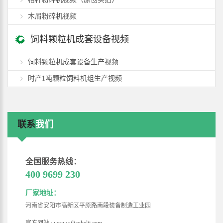
木屑粉碎机视频
饲料颗粒机成套设备视频
饲料颗粒机成套设备生产视频
时产1吨颗粒饲料机组生产视频
联系
我们
全国服务热线：
400 9699 230
厂家地址：
河南省安阳市高新区平原路南段装备制造工业园