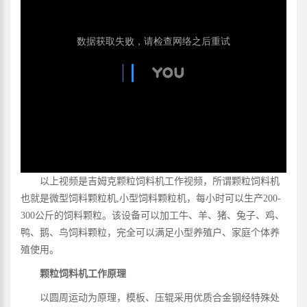
以上视频是吉姆克颗粒饲料机工作视频，所谓颗粒饲料机
也就是微型饲料颗粒机,小型饲料颗粒机，每小时可以生产200-
300公斤的饲料颗粒。该设备可以加工牛、羊、猪、兔子、鸡、
鸭、鹅、鸟饲料颗粒，完全可以满足小型养殖户、家庭个体养
殖使用。
颗粒饲料机工作原理
以圆周运动为原理，模板、压辊采用优质合金钢经特殊处