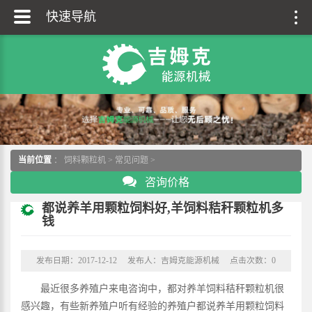
快速导航
当前位置
：
饲料颗粒机
>
常见问题
>
咨询价格
都说养羊用颗粒饲料好,羊饲料秸秆颗粒机多
钱
发布日期：2017-12-12
发布人：吉姆克能源机械
点击次数：
0
最近很多养殖户来电咨询中，都对养羊饲料秸秆颗粒机很
感兴趣，有些新养殖户听有经验的养殖户都说养羊用颗粒饲料