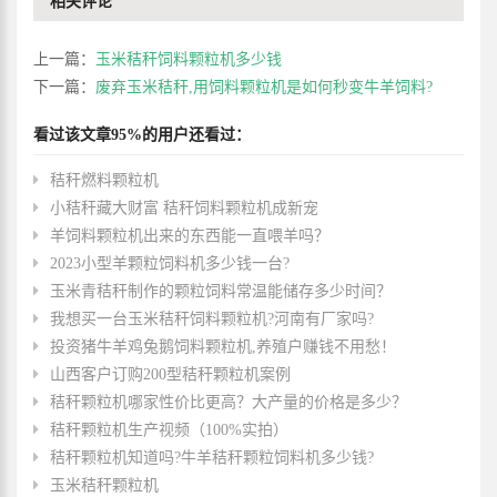
相关评论
上一篇：
玉米秸秆饲料颗粒机多少钱
下一篇：
废弃玉米秸秆,用饲料颗粒机是如何秒变牛羊饲料?
看过该文章95%的用户还看过：
秸秆燃料颗粒机
小秸秆藏大财富 秸秆饲料颗粒机成新宠
羊饲料颗粒机出来的东西能一直喂羊吗？
2023小型羊颗粒饲料机多少钱一台?
玉米青秸秆制作的颗粒饲料常温能储存多少时间？
我想买一台玉米秸秆饲料颗粒机?河南有厂家吗?
投资猪牛羊鸡兔鹅饲料颗粒机,养殖户赚钱不用愁！
山西客户订购200型秸秆颗粒机案例
秸秆颗粒机哪家性价比更高？大产量的价格是多少？
秸秆颗粒机生产视频（100%实拍）
秸秆颗粒机知道吗?牛羊秸秆颗粒饲料机多少钱?
玉米秸秆颗粒机