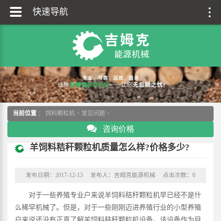
快速导航
当前位置
：
饲料颗粒机
>
常见问题
>
咨询价格
羊饲料秸秆颗粒机质量怎么样?价格多少?
发布日期：2017-12-13
发布人：吉姆克能源机械
点击次数：
0
对于一些养殖专业户来说羊饲料秸秆颗粒机早已经不是什
么稀罕机械了。但是，对于一些刚刚迈进养殖行业的小型养殖
户来说还没有正真了解羊饲料秸秆颗粒机设备。该设备作为目