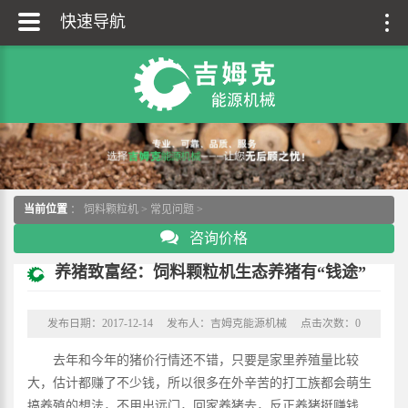
快速导航
当前位置
：
饲料颗粒机
>
常见问题
>
咨询价格
养猪致富经：饲料颗粒机生态养猪有“钱途”
发布日期：2017-12-14
发布人：吉姆克能源机械
点击次数：
0
去年和今年的猪价行情还不错，只要是家里养殖量比较
大，估计都赚了不少钱，所以很多在外辛苦的打工族都会萌生
搞养殖的想法，不用出远门，回家养猪去，反正养猪挺赚钱