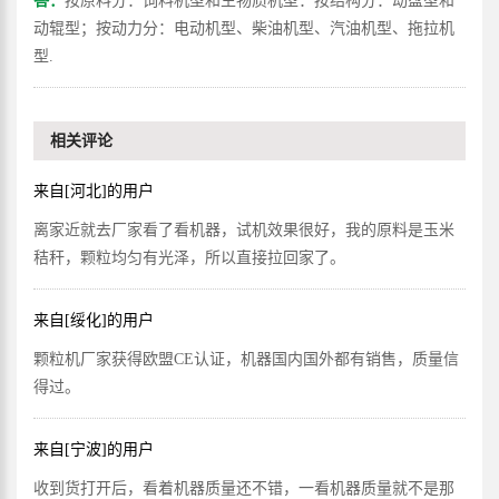
答：
按原料分：饲料机型和生物质机型：按结构分：动盘型和
动辊型；按动力分：电动机型、柴油机型、汽油机型、拖拉机
型.
相关评论
来自[河北]的用户
离家近就去厂家看了看机器，试机效果很好，我的原料是玉米
秸秆，颗粒均匀有光泽，所以直接拉回家了。
来自[绥化]的用户
颗粒机厂家获得欧盟CE认证，机器国内国外都有销售，质量信
得过。
来自[宁波]的用户
收到货打开后，看着机器质量还不错，一看机器质量就不是那